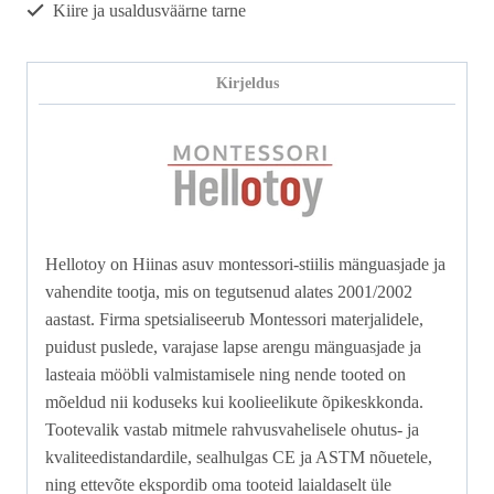
Kiire ja usaldusväärne tarne
Kirjeldus
Hellotoy on Hiinas asuv montessori‑stiilis mänguasjade ja
vahendite tootja, mis on tegutsenud alates 2001/2002
aastast. Firma spetsialiseerub Montessori materjalidele,
puidust puslede, varajase lapse arengu mänguasjade ja
lasteaia mööbli valmistamisele ning nende tooted on
mõeldud nii koduseks kui koolieelikute õpikeskkonda.
Tootevalik vastab mitmele rahvusvahelisele ohutus‑ ja
kvaliteedistandardile, sealhulgas CE ja ASTM nõuetele,
ning ettevõte ekspordib oma tooteid laialdaselt üle