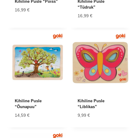
Kihiline Pusle “Poiss”
Kihiline Pusle
“Tüdruk”
16,99
€
16,99
€
Kihiline Pusle
Kihiline Pusle
“Õunapuu”
“Liblikas”
14,59
€
9,99
€