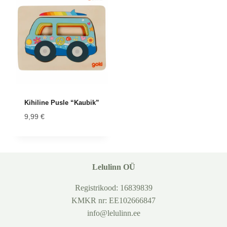
Kihiline Pusle “Kaubik”
9,99
€
Lelulinn OÜ
Registrikood: 16839839
KMKR nr: EE102666847
info@lelulinn.ee