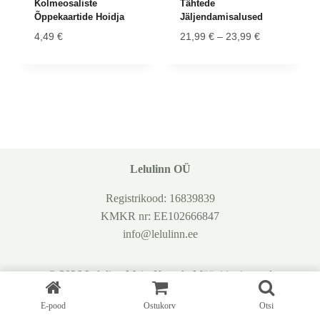
Kolmeosaliste
Tähtede
Õppekaartide Hoidja
Jäljendamisalused
Hinnavahemi
4,49
€
21,99
€
–
23,99
€
21,99 €
kuni
23,99 €
Lelulinn OÜ
Registrikood: 16839839
KMKR nr: EE102666847
info@lelulinn.ee
© 2026 Lelulinn
Meist
Kontakt
Müügitingimused
Privaatsuspoliitika
E-pood
Ostukorv
Otsi