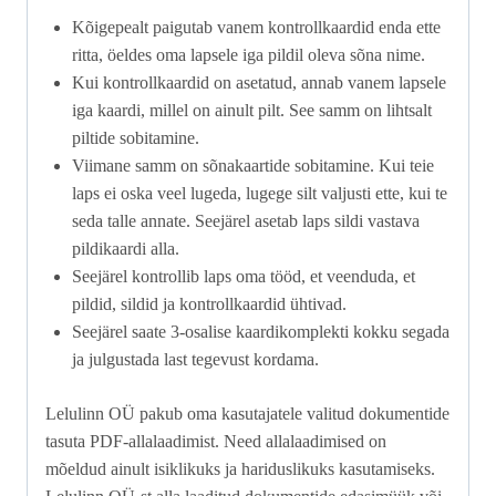
Kõigepealt paigutab vanem kontrollkaardid enda ette
ritta, öeldes oma lapsele iga pildil oleva sõna nime.
Kui kontrollkaardid on asetatud, annab vanem lapsele
iga kaardi, millel on ainult pilt. See samm on lihtsalt
piltide sobitamine.
Viimane samm on sõnakaartide sobitamine. Kui teie
laps ei oska veel lugeda, lugege silt valjusti ette, kui te
seda talle annate. Seejärel asetab laps sildi vastava
pildikaardi alla.
Seejärel kontrollib laps oma tööd, et veenduda, et
pildid, sildid ja kontrollkaardid ühtivad.
Seejärel saate 3-osalise kaardikomplekti kokku segada
ja julgustada last tegevust kordama.
Lelulinn OÜ pakub oma kasutajatele valitud dokumentide
tasuta PDF-allalaadimist. Need allalaadimised on
mõeldud ainult isiklikuks ja hariduslikuks kasutamiseks.