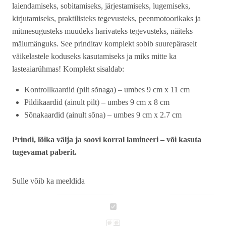
laiendamiseks, sobitamiseks, järjestamiseks, lugemiseks,
kirjutamiseks, praktilisteks tegevusteks, peenmotoorikaks ja
mitmesugusteks muudeks harivateks tegevusteks, näiteks
mälumänguks. See prinditav komplekt sobib suurepäraselt
väikelastele koduseks kasutamiseks ja miks mitte ka
lasteaiarühmas! Komplekt sisaldab:
Kontrollkaardid (pilt sõnaga) – umbes 9 cm x 11 cm
Pildikaardid (ainult pilt) – umbes 9 cm x 8 cm
Sõnakaardid (ainult sõna) – umbes 9 cm x 2.7 cm
Prindi, lõika välja ja soovi korral lamineeri – või kasuta
tugevamat paberit.
Sulle võib ka meeldida
Kolmeosalised
õppekaardid