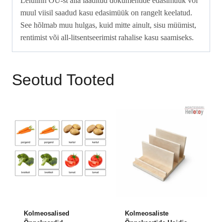
Lelulinn OÜ-st alla laaditud dokumentide edasimüük või
muul viisil saadud kasu edasimüük on rangelt keelatud.
See hõlmab muu hulgas, kuid mitte ainult, sisu müümist,
rentimist või all-litsentseerimist rahalise kasu saamiseks.
Seotud Tooted
Kolmeosalised
Kolmeosaliste