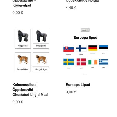
Õppekaardid –
Õppekaartide Hoidja
Köögiviljad
4,49
€
0,00
€
Kolmeosalised
Euroopa Lipud
Õppekaardid –
0,00
€
Ohustatud Liigid Maal
0,00
€