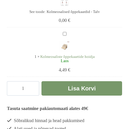
-
Talv
See toode:
Kolmeosalised õppekaardid - Talv
0,00
€
Kolmeosaliste
õppekaartide
hoidja
1
×
Kolmeosaliste õppekaartide hoidja
Laos
4,49
€
Kolmeosalised
Lisa Korvi
õppekaardid
-
Talv
Tasuta saatmine pakiautomaati alates 49€
kogus
Sõbralikud hinnad ja head pakkumised
Alati uued ja põnevad tooted