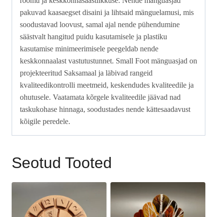
rõõmu ja keskkonnasäästlikkuse. Nende mänguasjad
pakuvad kaasaegset disaini ja lihtsaid mänguelamusi, mis
soodustavad loovust, samal ajal nende pühendumine
säästvalt hangitud puidu kasutamisele ja plastiku
kasutamise minimeerimisele peegeldab nende
keskkonnaalast vastutustunnet. Small Foot mänguasjad on
projekteeritud Saksamaal ja läbivad rangeid
kvaliteedikontrolli meetmeid, keskendudes kvaliteedile ja
ohutusele. Vaatamata kõrgele kvaliteedile jäävad nad
taskukohase hinnaga, soodustades nende kättesaadavust
kõigile peredele.
Seotud Tooted