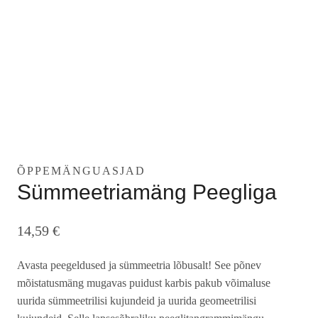
ÕPPEMÄNGUASJAD
Sümmeetriamäng Peegliga
14,59
€
Avasta peegeldused ja sümmeetria lõbusalt! See põnev
mõistatusmäng mugavas puidust karbis pakub võimaluse
uurida sümmeetrilisi kujundeid ja uurida geomeetrilisi