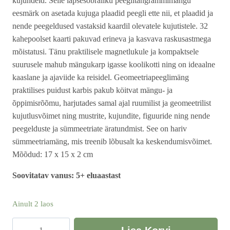
kujundeid. Selle lapsesõbraliku peeglitangrammimängu
eesmärk on asetada kujuga plaadid peegli ette nii, et plaadid ja
nende peegeldused vastaksid kaardil olevatele kujutistele. 32
kahepoolset kaarti pakuvad erineva ja kasvava raskusastmega
mõistatusi. Tänu praktilisele magnetlukule ja kompaktsele
suurusele mahub mängukarp igasse koolikotti ning on ideaalne
kaaslane ja ajaviide ka reisidel. Geomeetriapeeglimäng
praktilises puidust karbis pakub köitvat mängu- ja
õppimisrõõmu, harjutades samal ajal ruumilist ja geomeetrilist
kujutlusvõimet ning mustrite, kujundite, figuuride ning nende
peegelduste ja sümmeetriate äratundmist. See on hariv
sümmeetriamäng, mis treenib lõbusalt ka keskendumisvõimet.
Mõõdud: 17 x 15 x 2 cm
Soovitatav vanus: 5+ eluaastast
Ainult 2 laos
Sümmeetriamäng