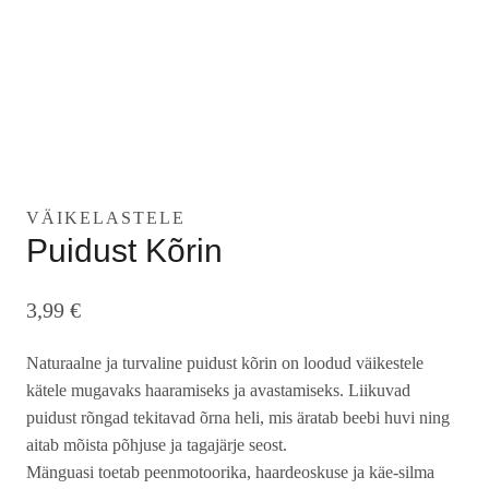
VÄIKELASTELE
Puidust Kõrin
3,99
€
Naturaalne ja turvaline puidust kõrin on loodud väikestele
kätele mugavaks haaramiseks ja avastamiseks. Liikuvad
puidust rõngad tekitavad õrna heli, mis äratab beebi huvi ning
aitab mõista põhjuse ja tagajärje seost.
Mänguasi toetab peenmotoorika, haardeoskuse ja käe-silma