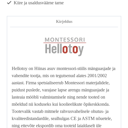
Kiire ja usaldusväärne tarne
Kirjeldus
Hellotoy on Hiinas asuv montessori‑stiilis mänguasjade ja
vahendite tootja, mis on tegutsenud alates 2001/2002
aastast. Firma spetsialiseerub Montessori materjalidele,
puidust puslede, varajase lapse arengu mänguasjade ja
lasteaia mööbli valmistamisele ning nende tooted on
mõeldud nii koduseks kui koolieelikute õpikeskkonda.
Tootevalik vastab mitmele rahvusvahelisele ohutus‑ ja
kvaliteedistandardile, sealhulgas CE ja ASTM nõuetele,
ning ettevõte ekspordib oma tooteid laialdaselt üle