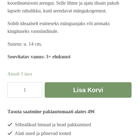
koordinatsiooni arengut. Selle lihtne ja ajatu disain pakub
lapsele rahulikku, kuid arendavat mängukogemust.
Sobib ideaalselt esimeseks mänguasjaks või armsaks
kingituseks vastsündinule.
Suurus: u. 14 cm.
Soovitatav vanus: 3+ elukuust
Ainult 3 laos
Puidust
Lisa Korvi
kõrin
kogus
Tasuta saatmine pakiautomaati alates 49€
Sõbralikud hinnad ja head pakkumised
Alati uued ja põnevad tooted