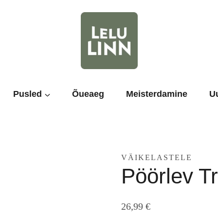
Pusled
Õueaeg
Meisterdamine
U
VÄIKELASTELE
Pöörlev T
26,99
€