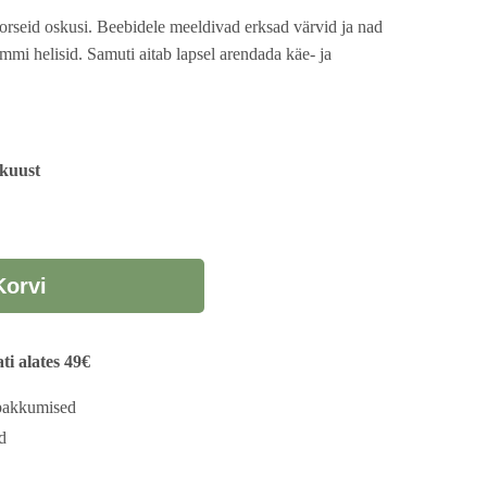
rseid oskusi. Beebidele meeldivad erksad värvid ja nad
mi helisid. Samuti aitab lapsel arendada käe- ja
ukuust
Korvi
i alates 49€
 pakkumised
d