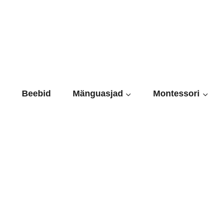
Skip
to
content
Beebid
Mänguasjad
Montessori