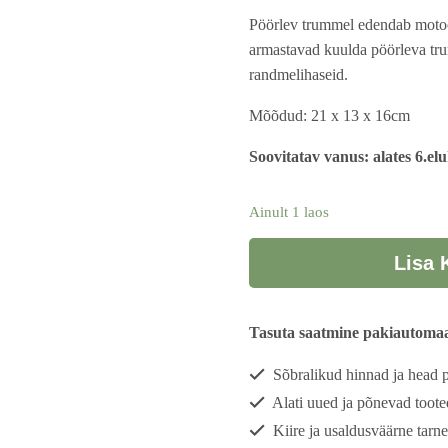
Pöörlev trummel edendab motoo
armastavad kuulda pöörleva trum
randmelihaseid.
Mõõdud: 21 x 13 x 16cm
Soovitatav vanus: alates 6.el
Ainult 1 laos
Pöörlev
Lisa 
trummel
kogus
Tasuta saatmine pakiautomaat
Sõbralikud hinnad ja head
Alati uued ja põnevad toote
Kiire ja usaldusväärne tarne