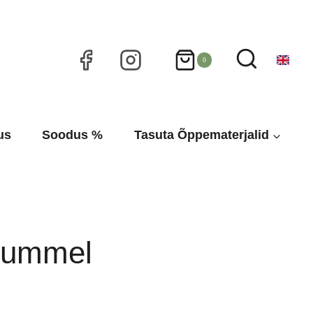
0
us
Soodus %
Tasuta Õppematerjalid
rummel