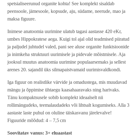
spetsialiseerunud organite kohta! See komplekt sisaldab
peensoole, jämesoole, kopsude, aju, südame, neerude, mao ja
maksa figuure.
Inimese anatoomia uurimine ulatub tagasi aastasse 420 eKr,
umbes Hippokratese aega. Kuigi tol ajal olid teadmised piiratud
ja paljudel juhtudel valed, pani see aluse organite funktsioonide
ja inimkeha struktuuri uurimisele ja pidevale mõistmisele. Aja
jooksul muutus anatoomia uurimine populaarsemaks ja sellest
arenes 20. sajandil üks silmapaistvamaid uurimisvaldkondi.
Iga figuur on realistlike värvide ja omadustega, mis muudavad
mängu ja õppimise ühtaegu kaasahaaravaks ning harivaks.
Tänu kompaktsusele sobib komplekt ideaalselt nii
rollimängudeks, teemalaudadeks või lihtsalt kogumiseks. Alla 3
aastaste laste puhul on oluline täiskasvanu järelevalve!
Figuuride mõõdud: 4 – 7,5 cm
Soovitatav vanus: 3+ eluaastast