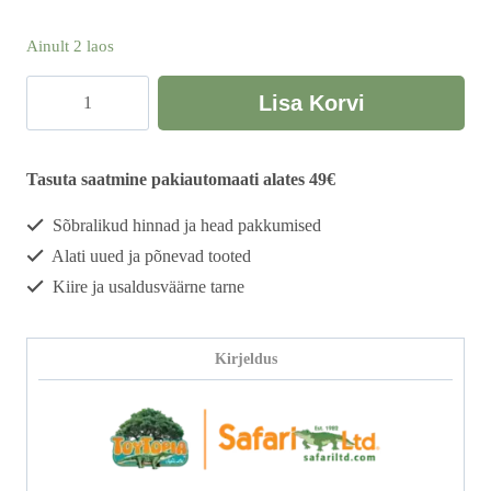
Ainult 2 laos
Minifiguuride
Lisa Korvi
komplekt
"Organid"
kogus
Tasuta saatmine pakiautomaati alates 49€
Sõbralikud hinnad ja head pakkumised
Alati uued ja põnevad tooted
Kiire ja usaldusväärne tarne
Kirjeldus