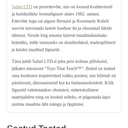
Safari LTD
on pereettevõte, mis on loonud kvaliteetseid
ja hariduslikke loomafiguure alates 1982. aastast.
Ettevõtte lugu sai alguse Bernard ja Rosemarie Rubeli
soovist tutvustada lastele looduse ilu ja ohustatud liikide
tähtsust. Nende kirg muutus kiiresti maailmakuulsaks
brändiks, mille tunnuseks on detailirohked, teaduspõhised
ja käsitsi maalitud figuurid.
Täna juhib Safari LTD-d juba pere kolmas põlvkond,
jätkates missiooni “Toys That Teach™”. Bränd on tuntud
oma loodusest inspireeritud valiku poolest, mis hõlmab nii
pärisloomi, dinosauruseid kui ka fantaasiaolendeid. Kõik
figuurid valmistatakse ohututest, mittetoksilistest
materjalidest ning on loodud selleks, et julgustada lapsi
uurima maailma läbi mängu ja õppimise.