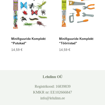
Minifiguuride Komplekt
Minifiguuride Komplekt
“Putukad”
“Tööriistad”
14,59
€
14,59
€
Lelulinn OÜ
Registrikood: 16839839
KMKR nr: EE102666847
info@lelulinn.ee