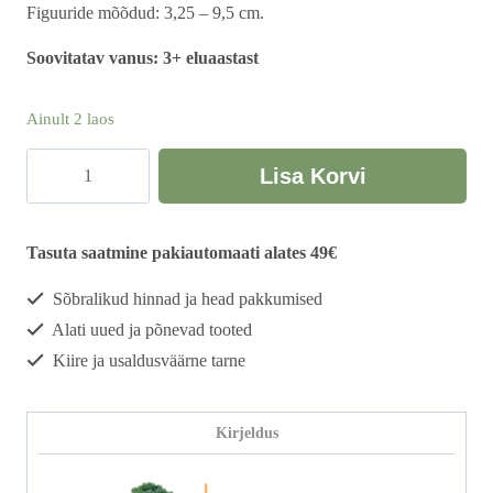
Figuuride mõõdud: 3,25 – 9,5 cm.
Soovitatav vanus: 3+ eluaastast
Ainult 2 laos
Minifiguuride
Lisa Korvi
komplekt
"Metsloomad"
kogus
Tasuta saatmine pakiautomaati alates 49€
Sõbralikud hinnad ja head pakkumised
Alati uued ja põnevad tooted
Kiire ja usaldusväärne tarne
Kirjeldus