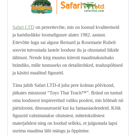
Safari LTD
on pereettevõte, mis on loonud kvaliteetseid
ja hariduslikke loomafiguure alates 1982. aastast.
Ettevõtte lugu sai alguse Bernard ja Rosemarie Rubeli
soovist tutvustada lastele looduse ilu ja ohustatud liikide
tähtsust. Nende kirg muutus kiiresti maailmakuulsaks
brändiks, mille tunnuseks on detailirohked, teaduspõhised
ja käsitsi maalitud figuurid.
Täna juhib Safari LTD-d juba pere kolmas põlvkond,
jätkates missiooni “Toys That Teach™”. Bränd on tuntud
oma loodusest inspireeritud valiku poolest, mis hõlmab nii
pärisloomi, dinosauruseid kui ka fantaasiaolendeid. Kõik
figuurid valmistatakse ohututest, mittetoksilistest
materjalidest ning on loodud selleks, et julgustada lapsi
uurima maailma läbi mängu ja õppimise.