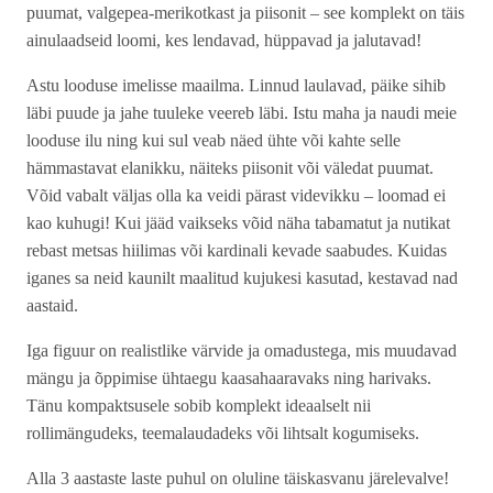
puumat, valgepea-merikotkast ja piisonit – see komplekt on täis
ainulaadseid loomi, kes lendavad, hüppavad ja jalutavad!
Astu looduse imelisse maailma. Linnud laulavad, päike sihib
läbi puude ja jahe tuuleke veereb läbi. Istu maha ja naudi meie
looduse ilu ning kui sul veab näed ühte või kahte selle
hämmastavat elanikku, näiteks piisonit või väledat puumat.
Võid vabalt väljas olla ka veidi pärast videvikku – loomad ei
kao kuhugi! Kui jääd vaikseks võid näha tabamatut ja nutikat
rebast metsas hiilimas või kardinali kevade saabudes. Kuidas
iganes sa neid kaunilt maalitud kujukesi kasutad, kestavad nad
aastaid.
Iga figuur on realistlike värvide ja omadustega, mis muudavad
mängu ja õppimise ühtaegu kaasahaaravaks ning harivaks.
Tänu kompaktsusele sobib komplekt ideaalselt nii
rollimängudeks, teemalaudadeks või lihtsalt kogumiseks.
Alla 3 aastaste laste puhul on oluline täiskasvanu järelevalve!