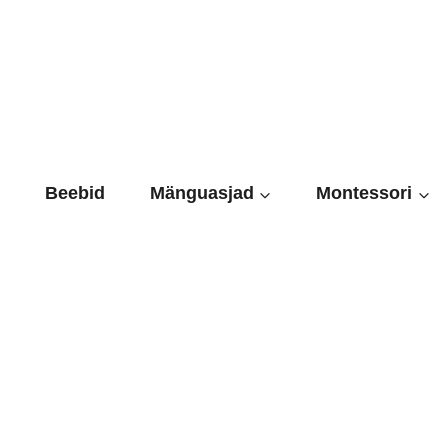
Skip
to
content
Beebid
Mänguasjad
Montessori