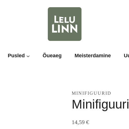
Pusled
Õueaeg
Meisterdamine
U
MINIFIGUURID
Minifiguur
14,59
€