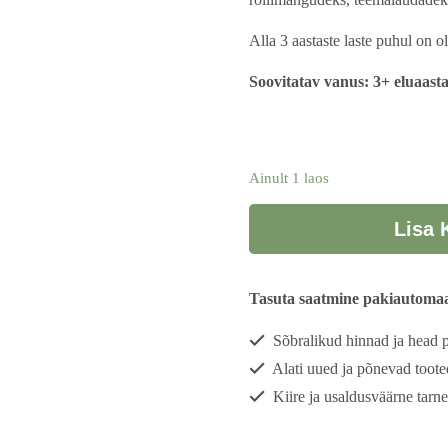
Alla 3 aastaste laste puhul on o
Soovitatav vanus: 3+ eluaasta
Ainult 1 laos
Minifiguuride
Lisa 
komplekt
"Lilled"
kogus
Tasuta saatmine pakiautomaat
Sõbralikud hinnad ja head
Alati uued ja põnevad toote
Kiire ja usaldusväärne tarne