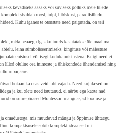
iseks kevadiseks aasaks või suviseks põlluks meie lillede
omplekt sisaldab roosi, tulpi, hibiskust, paradiisilindu,
 orhideed. Kuhu iganes te otsustate need paigutada, on teil
leid, mida peaaegu igas kultuuris kasutatakse üle maailma.
 abielu, leina sümboliseerimiseks, kingituse või mälestuse
umalateenistusel või isegi kodukaunistustena. Kuigi need ei
on lilled oluline osa inimeste ja ühiskondade ühendamisel ning
ultuuribarjääre.
võivad botaanika osas veidi abi vajada. Need kujukesed on
lidega ja kui olete need istutanud, ei närbu ega kaota nad
guurid on suurepärased Montessori mänguasjad looduse ja
ide ja omadustega, mis muudavad mängu ja õppimise ühtaegu
Tänu kompaktsusele sobib komplekt ideaalselt nii
 või lihtsalt kogumiseks.