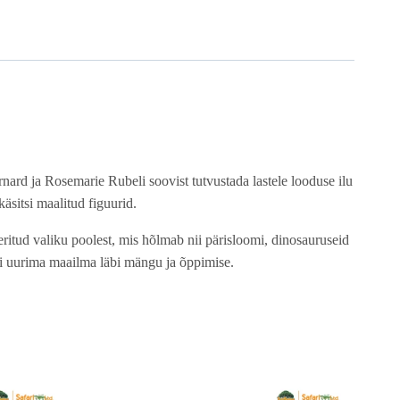
rnard ja Rosemarie Rubeli soovist tutvustada lastele looduse ilu
äsitsi maalitud figuurid.
itud valiku poolest, mis hõlmab nii pärisloomi, dinosauruseid
apsi uurima maailma läbi mängu ja õppimise.