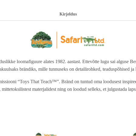
Kirjeldus
duslikke loomafiguure alates 1982. aastast. Ettevõtte lugu sai alguse Be
akuulsaks brändiks, mille tunnuseks on detailirohked, teaduspõhised ja k
issiooni “Toys That Teach™”. Bränd on tuntud oma loodusest inspireer
 mittetoksilistest materjalidest ning on loodud selleks, et julgustada l