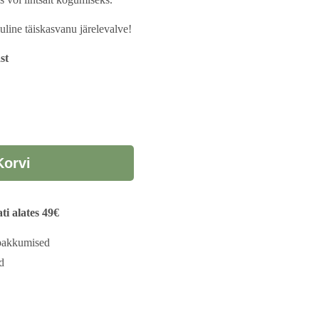
luline täiskasvanu järelevalve!
st
Korvi
i alates 49€
 pakkumised
d