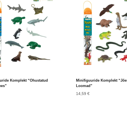
uuride Komplekt “Ohustatud
Minifiguuride Komplekt “Jõe
ees”
Loomad”
14,59
€