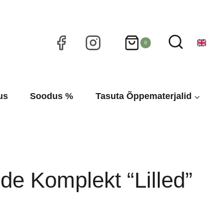
0
us
Soodus %
Tasuta Õppematerjalid
ide Komplekt “Lilled”