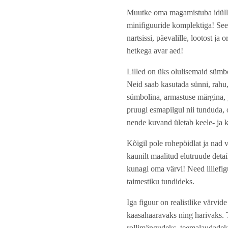
Muutke oma magamistuba idüllil
minifiguuride komplektiga! See k
nartsissi, päevalille, lootost ja
hetkega avar aed!
Lilled on üks olulisemaid sümbo
Neid saab kasutada sünni, rahu,
sümbolina, armastuse märgina, j
pruugi esmapilgul nii tunduda, 
nende kuvand ületab keele- ja k
Kõigil pole rohepöidlat ja nad 
kaunilt maalitud elutruude detai
kunagi oma värvi! Need lillefi
taimestiku tundideks.
Iga figuur on realistlike värv
kaasahaaravaks ning harivaks. 
rollimängudeks, teemalaudadeks