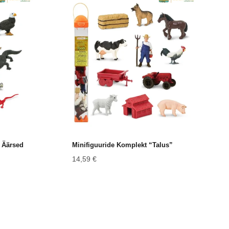
 Äärsed
Minifiguuride Komplekt “Talus”
14,59
€