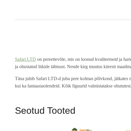
Safari LTD
on pereettevõte, mis on loonud kvaliteetseid ja hari
ja ohustatud liikide tähtsust. Nende kirg muutus kiiresti maailm
Täna juhib Safari LTD-d juba pere kolmas põlvkond, jätkates m
kui ka fantaasiaolendeid. Kõik figuurid valmistatakse ohututest,
Seotud Tooted