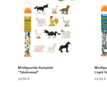
Minifiguuride Komplekt
Minifig
“Taluloomad”
Liigid V
14,59
€
14,59
€