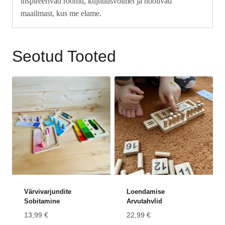
inspireerivad rõõmu, kujutlusvõimet ja hoolivad
maailmast, kus me elame.
Seotud Tooted
Värvivarjundite
Loendamise
Sobitamine
Arvutahvlid
13,99
€
22,99
€