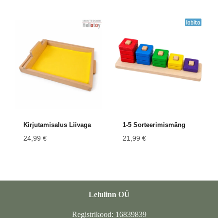
Kirjutamisalus Liivaga
1-5 Sorteerimismäng
24,99
€
21,99
€
Lelulinn OÜ
Registrikood: 16839839