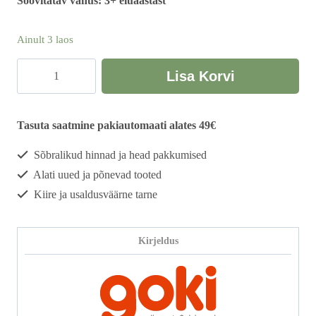
Soovitatav vanus: 3+ eluaastast
Ainult 3 laos
Meloodiline
Lisa Korvi
kuulirada
kogus
Tasuta saatmine pakiautomaati alates 49€
Sõbralikud hinnad ja head pakkumised
Alati uued ja põnevad tooted
Kiire ja usaldusväärne tarne
Kirjeldus