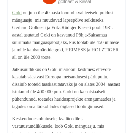
Goki
on juba üle 40 aasta loonud kvaliteetseid puidust
mänguasju, mis muudavad lapsepõlve seikluseks.
Gerhard Gollnesti ja Fritz-Rüdiger Kieseli poolt 1981.
aastal asutatud Goki on kasvanud Põhja-Saksamaa
suurimaks mänguasjatootjaks, kus töötab üle 450 inimese
ja mille kaubamärkide goki, HEIMESS ja HOLZTIGER
all on üle 2000 toote.
Jätkusuutlikkus on Goki missiooni keskmes: ettevõte
kasutab säästvast Euroopa metsandusest pärit puitu,
disainib tooteid taaskasutatavaks ja on alates 2004. aastast
istutanud üle 400 000 puu. Goki on ka sotsiaalselt
pühendunud, toetades haridusprojekte arengumaades ja
tagades oma töökohtades õiglased töötingimused.
Keskendudes ohutusele, kvaliteedile ja
vastutustundlikkusele, loob Goki mänguasju, mis