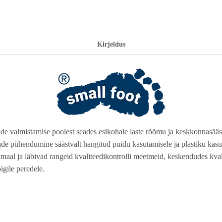
Kirjeldus
de valmistamise poolest seades esikohale laste rõõmu ja keskkonnasää
ende pühendumine säästvalt hangitud puidu kasutamisele ja plastiku ka
aal ja läbivad rangeid kvaliteedikontrolli meetmeid, keskendudes kvali
gile peredele.