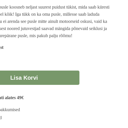
sle koosneb neljast suurest puidust tükist, mida saab kiiresti
el kõik! Iga tükk on ka oma pusle, millesse saab laduda
u ei arenda see pusle mitte ainult motoorseid oskusi, vaid ka
, sest noored jutuvestjad saavad mängida põnevaid seiklusi ja
urepärane pusle, mis pakub palju rõõmu!
st
Lisa Korvi
i alates 49€
 pakkumised
d