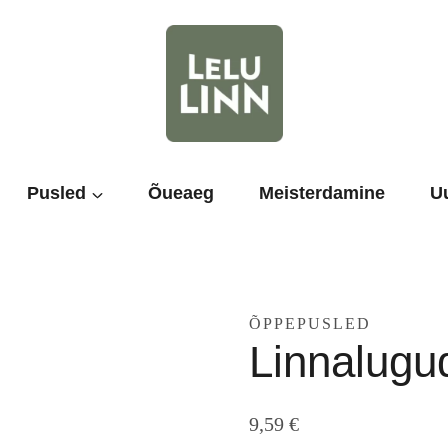
Pusled
Õueaeg
Meisterdamine
U
ÕPPEPUSLED
Linnalugu
9,59
€