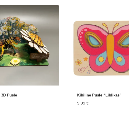
 3D Pusle
Kihiline Pusle “Liblikas”
9,99
€