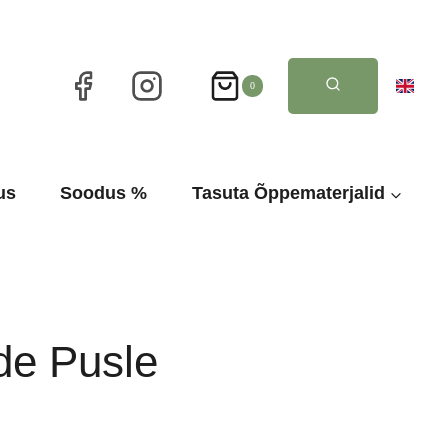
0
us
Soodus %
Tasuta Õppematerjalid
de Pusle