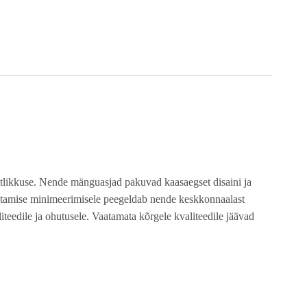
stlikkuse. Nende mänguasjad pakuvad kaasaegset disaini ja
sutamise minimeerimisele peegeldab nende keskkonnaalast
teedile ja ohutusele. Vaatamata kõrgele kvaliteedile jäävad