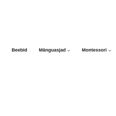
Skip
to
content
Beebid
Mänguasjad
Montessori