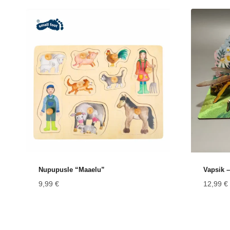
Nupupusle “Maaelu”
Vapsik –
9,99
€
12,99
€