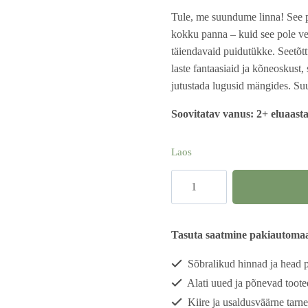
Tule, me suundume linna! See pu
kokku panna – kuid see pole ve
täiendavaid puidutükke. Seetõtt
laste fantaasiaid ja kõneoskust
jutustada lugusid mängides. Su
Soovitatav vanus: 2+ eluaasta
Laos
Linnalugude
pusle
kogus
Tasuta saatmine pakiautomaat
Sõbralikud hinnad ja head
Alati uued ja põnevad toote
Kiire ja usaldusväärne tarne