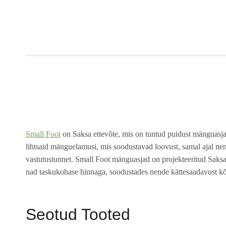
Small Foot
on Saksa ettevõte, mis on tuntud puidust mänguasja
lihtsaid mänguelamusi, mis soodustavad loovust, samal ajal n
vastutustunnet. Small Foot mänguasjad on projekteeritud Saksam
nad taskukohase hinnaga, soodustades nende kättesaadavust kõi
Seotud Tooted