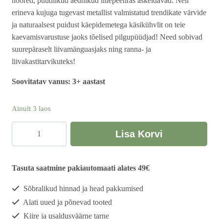
noored, püüdlikud aednikud lillepeenras askeldavad. Neli
erineva kujuga tugevast metallist valmistatud trendikate värvide
ja naturaalsest puidust käepidemetega käsikühvlit on teie
kaevamisvarustuse jaoks tõelised pilgupüüdjad! Need sobivad
suurepäraselt liivamänguasjaks ning ranna- ja
liivakastitarvikuteks!
Soovitatav vanus: 3+ aastast
Ainult 3 laos
Kühvlite
Lisa Korvi
komplekt
kogus
Tasuta saatmine pakiautomaati alates 49€
Sõbralikud hinnad ja head pakkumised
Alati uued ja põnevad tooted
Kiire ja usaldusväärne tarne