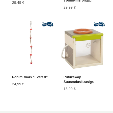
Võimlemisrõngad
29,49
€
29,99
€
Ronimisköis “Everest”
Putukakarp
Suurendusklaasiga
24,99
€
13,99
€