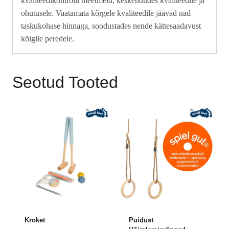
kvaliteedikontrolli meetmeid, keskendudes kvaliteedile ja
ohutusele. Vaatamata kõrgele kvaliteedile jäävad nad
taskukohase hinnaga, soodustades nende kättesaadavust
kõigile peredele.
Seotud Tooted
Kroket
Puidust