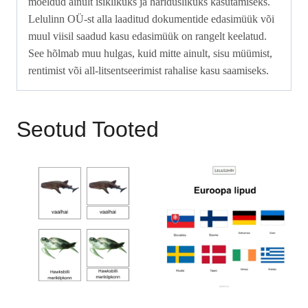
mõeldud ainult isiklikuks ja hariduslikuks kasutamiseks.
Lelulinn OÜ-st alla laaditud dokumentide edasimüük või
muul viisil saadud kasu edasimüük on rangelt keelatud.
See hõlmab muu hulgas, kuid mitte ainult, sisu müümist,
rentimist või all-litsentseerimist rahalise kasu saamiseks.
Seotud Tooted