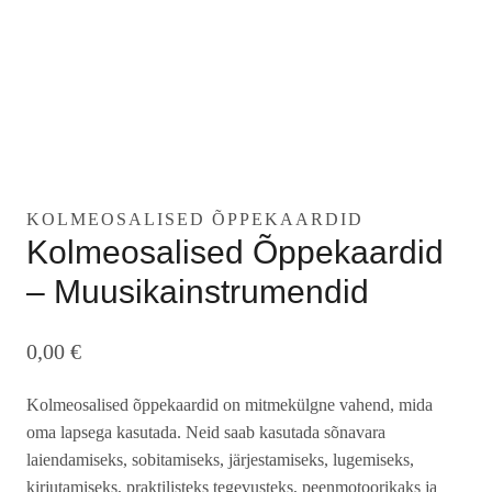
KOLMEOSALISED ÕPPEKAARDID
Kolmeosalised Õppekaardid
– Muusikainstrumendid
0,00
€
Kolmeosalised õppekaardid on mitmekülgne vahend, mida
oma lapsega kasutada. Neid saab kasutada sõnavara
laiendamiseks, sobitamiseks, järjestamiseks, lugemiseks,
kirjutamiseks, praktilisteks tegevusteks, peenmotoorikaks ja