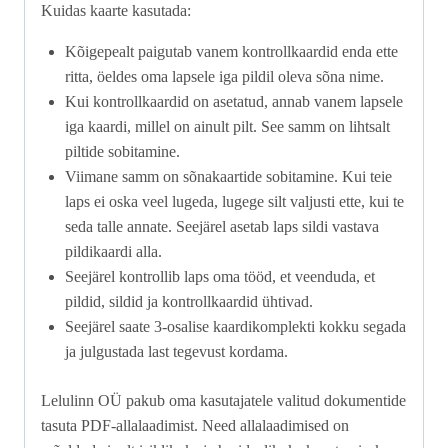
Kuidas kaarte kasutada:
Kõigepealt paigutab vanem kontrollkaardid enda ette
ritta, öeldes oma lapsele iga pildil oleva sõna nime.
Kui kontrollkaardid on asetatud, annab vanem lapsele
iga kaardi, millel on ainult pilt. See samm on lihtsalt
piltide sobitamine.
Viimane samm on sõnakaartide sobitamine. Kui teie
laps ei oska veel lugeda, lugege silt valjusti ette, kui te
seda talle annate. Seejärel asetab laps sildi vastava
pildikaardi alla.
Seejärel kontrollib laps oma tööd, et veenduda, et
pildid, sildid ja kontrollkaardid ühtivad.
Seejärel saate 3-osalise kaardikomplekti kokku segada
ja julgustada last tegevust kordama.
Lelulinn OÜ pakub oma kasutajatele valitud dokumentide
tasuta PDF-allalaadimist. Need allalaadimised on