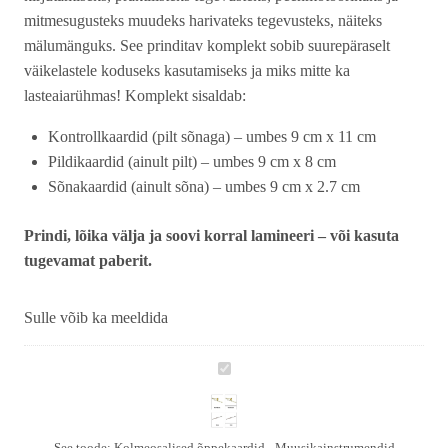
mitmesugusteks muudeks harivateks tegevusteks, näiteks
mälumänguks. See prinditav komplekt sobib suurepäraselt
väikelastele koduseks kasutamiseks ja miks mitte ka
lasteaiarühmas! Komplekt sisaldab:
Kontrollkaardid (pilt sõnaga) – umbes 9 cm x 11 cm
Pildikaardid (ainult pilt) – umbes 9 cm x 8 cm
Sõnakaardid (ainult sõna) – umbes 9 cm x 2.7 cm
Prindi, lõika välja ja soovi korral lamineeri – või kasuta
tugevamat paberit.
Sulle võib ka meeldida
Kolmeosalised
õppekaardid
-
Muusikainstrumendid
See toode:
Kolmeosalised õppekaardid - Muusikainstrumendid