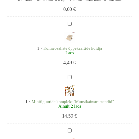
0,00
€
Kolmeosaliste
õppekaartide
hoidja
1
×
Kolmeosaliste õppekaartide hoidja
Laos
4,49
€
Minifiguuride
komplekt
"Muusikainstrumendid"
1
×
Minifiguuride komplekt "Muusikainstrumendid"
Ainult 2 laos
14,59
€
Flööt