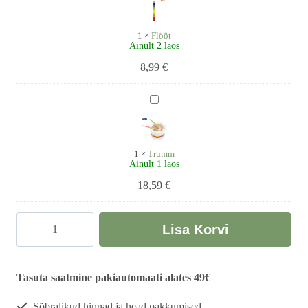
1
×
Flööt
Ainult 2 laos
8,99
€
Trumm
1
×
Trumm
Ainult 1 laos
18,59
€
Kolmeosalised
Lisa Korvi
õppekaardid
-
Muusikainstrumendid
Tasuta saatmine pakiautomaati alates 49€
kogus
Sõbralikud hinnad ja head pakkumised