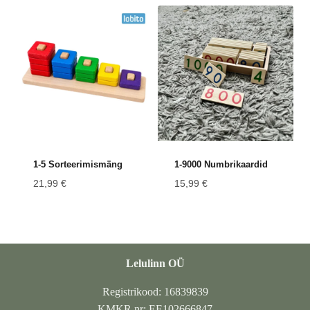
1-5 Sorteerimismäng
1-9000 Numbrikaardid
21,99
€
15,99
€
Lelulinn OÜ
Registrikood: 16839839
KMKR nr: EE102666847