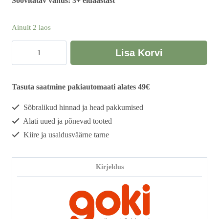
Soovitatav vanus: 3+ eluaastast
Ainult 2 laos
Harjade
Lisa Korvi
komplekt
roosa
kogus
Tasuta saatmine pakiautomaati alates 49€
Sõbralikud hinnad ja head pakkumised
Alati uued ja põnevad tooted
Kiire ja usaldusväärne tarne
Kirjeldus