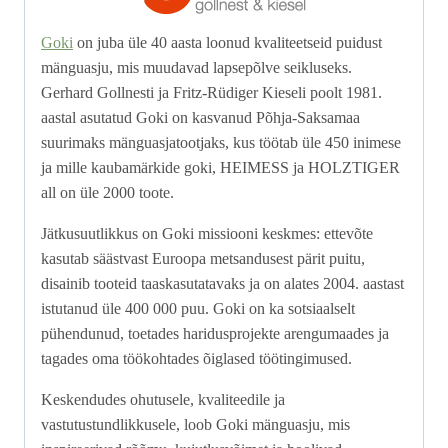
Goki
on juba üle 40 aasta loonud kvaliteetseid puidust
mänguasju, mis muudavad lapsepõlve seikluseks.
Gerhard Gollnesti ja Fritz-Rüdiger Kieseli poolt 1981.
aastal asutatud Goki on kasvanud Põhja-Saksamaa
suurimaks mänguasjatootjaks, kus töötab üle 450 inimese
ja mille kaubamärkide goki, HEIMESS ja HOLZTIGER
all on üle 2000 toote.
Jätkusuutlikkus on Goki missiooni keskmes: ettevõte
kasutab säästvast Euroopa metsandusest pärit puitu,
disainib tooteid taaskasutatavaks ja on alates 2004. aastast
istutanud üle 400 000 puu. Goki on ka sotsiaalselt
pühendunud, toetades haridusprojekte arengumaades ja
tagades oma töökohtades õiglased töötingimused.
Keskendudes ohutusele, kvaliteedile ja
vastutustundlikkusele, loob Goki mänguasju, mis