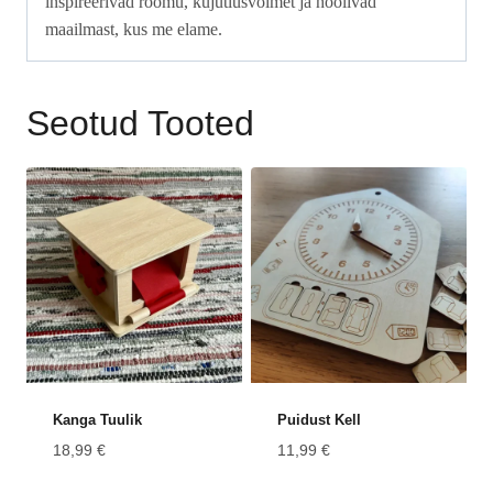
inspireerivad rõõmu, kujutlusvõimet ja hoolivad
maailmast, kus me elame.
Seotud Tooted
Kanga Tuulik
Puidust Kell
18,99
€
11,99
€