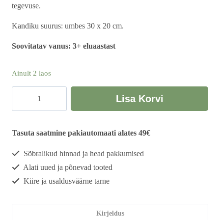
tegevuse.
Kandiku suurus: umbes 30 x 20 cm.
Soovitatav vanus: 3+ eluaastast
Ainult 2 laos
Geomeetriliste
Lisa Korvi
kujundite
nöörimismäng
kogus
Tasuta saatmine pakiautomaati alates 49€
Sõbralikud hinnad ja head pakkumised
Alati uued ja põnevad tooted
Kiire ja usaldusväärne tarne
Kirjeldus