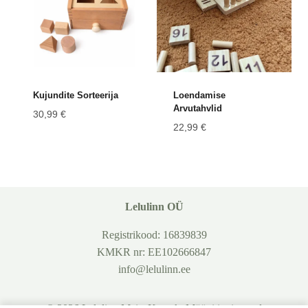
Kujundite Sorteerija
Loendamise
Arvutahvlid
30,99
€
22,99
€
Lelulinn OÜ
Registrikood: 16839839
KMKR nr: EE102666847
info@lelulinn.ee