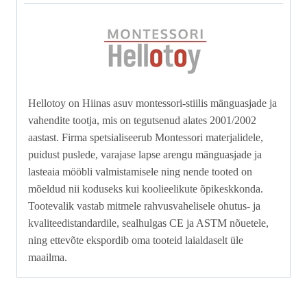
Hellotoy on Hiinas asuv montessori‑stiilis mänguasjade ja
vahendite tootja, mis on tegutsenud alates 2001/2002
aastast. Firma spetsialiseerub Montessori materjalidele,
puidust puslede, varajase lapse arengu mänguasjade ja
lasteaia mööbli valmistamisele ning nende tooted on
mõeldud nii koduseks kui koolieelikute õpikeskkonda.
Tootevalik vastab mitmele rahvusvahelisele ohutus‑ ja
kvaliteedistandardile, sealhulgas CE ja ASTM nõuetele,
ning ettevõte ekspordib oma tooteid laialdaselt üle
maailma.