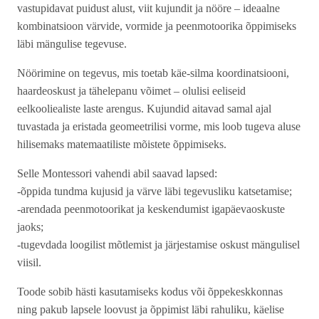
vastupidavat puidust alust, viit kujundit ja nööre – ideaalne
kombinatsioon värvide, vormide ja peenmotoorika õppimiseks
läbi mängulise tegevuse.
Nöörimine on tegevus, mis toetab käe-silma koordinatsiooni,
haardeoskust ja tähelepanu võimet – olulisi eeliseid
eelkooliealiste laste arengus. Kujundid aitavad samal ajal
tuvastada ja eristada geomeetrilisi vorme, mis loob tugeva aluse
hilisemaks matemaatiliste mõistete õppimiseks.
Selle Montessori vahendi abil saavad lapsed:
-õppida tundma kujusid ja värve läbi tegevusliku katsetamise;
-arendada peenmotoorikat ja keskendumist igapäevaoskuste
jaoks;
-tugevdada loogilist mõtlemist ja järjestamise oskust mängulisel
viisil.
Toode sobib hästi kasutamiseks kodus või õppekeskkonnas
ning pakub lapsele loovust ja õppimist läbi rahuliku, käelise