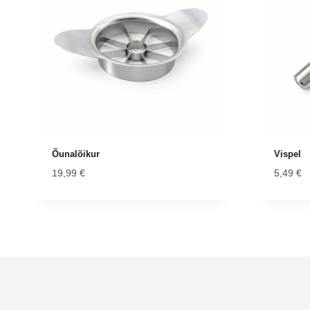
Õunalõikur
Vispel
19,99
€
5,49
€