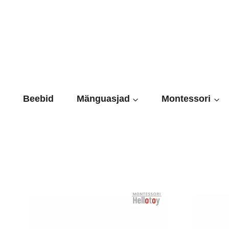
Skip
to
content
Beebid
Mänguasjad
Montessori