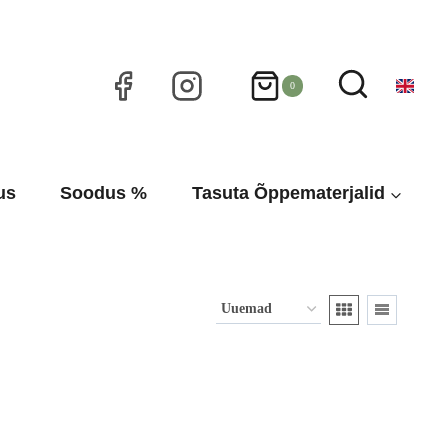
0
us
Soodus %
Tasuta Õppematerjalid