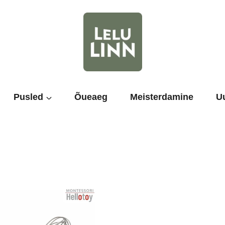
Pusled
Õueaeg
Meisterdamine
U