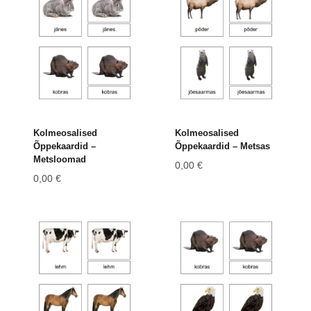
Kolmeosalised
Kolmeosalised
Õppekaardid –
Õppekaardid – Metsas
Metsloomad
0,00
€
0,00
€