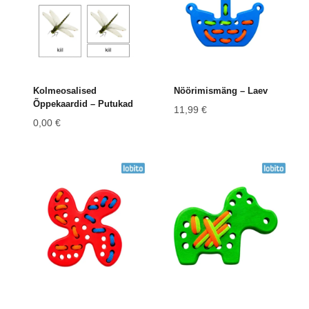
Kolmeosalised
Nöörimismäng – Laev
Õppekaardid – Putukad
11,99
€
0,00
€