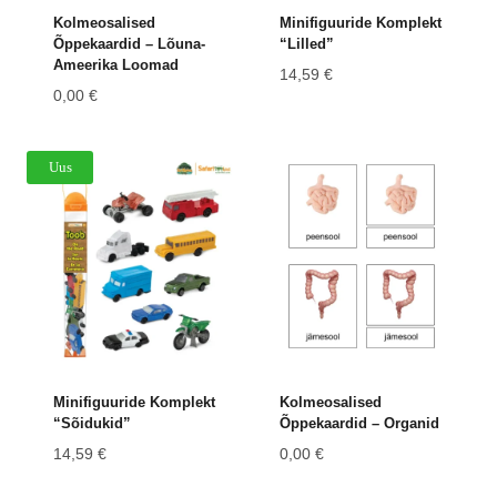
Kolmeosalised
Minifiguuride Komplekt
Õppekaardid – Lõuna-
“Lilled”
Ameerika Loomad
14,59
€
0,00
€
Uus
Minifiguuride Komplekt
Kolmeosalised
“Sõidukid”
Õppekaardid – Organid
14,59
€
0,00
€