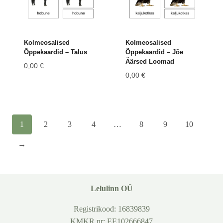
Kolmeosalised
Kolmeosalised
Õppekaardid – Talus
Õppekaardid – Jõe
Äärsed Loomad
0,00
€
0,00
€
1
2
3
4
…
8
9
10
→
Lelulinn OÜ
Registrikood: 16839839
KMKR nr: EE102666847